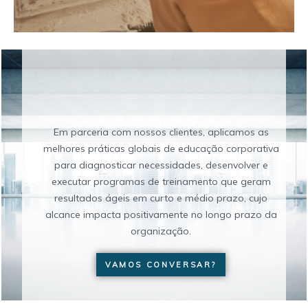
E
f
e
i
t
o
s
i
m
e
d
i
a
t
o
s
!
Em parceria com nossos clientes, aplicamos as
melhores práticas globais de educação corporativa
para diagnosticar necessidades, desenvolver e
executar programas de treinamento que geram
resultados ágeis em curto e médio prazo, cujo
alcance impacta positivamente no longo prazo da
organização.
VAMOS CONVERSAR?