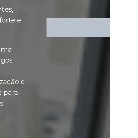
tes,
forte e
orma
ogos
zação e
e para
s.